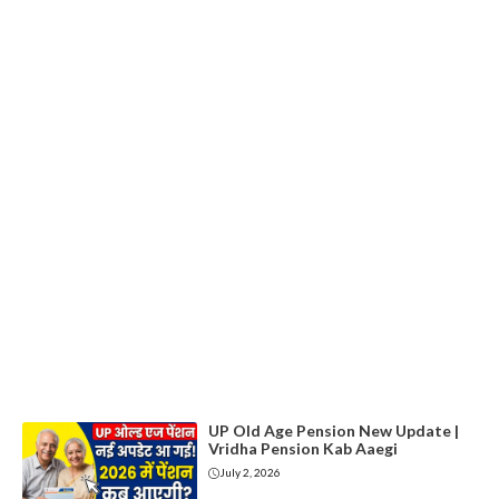
UP Old Age Pension New Update |
Vridha Pension Kab Aaegi
July 2, 2026