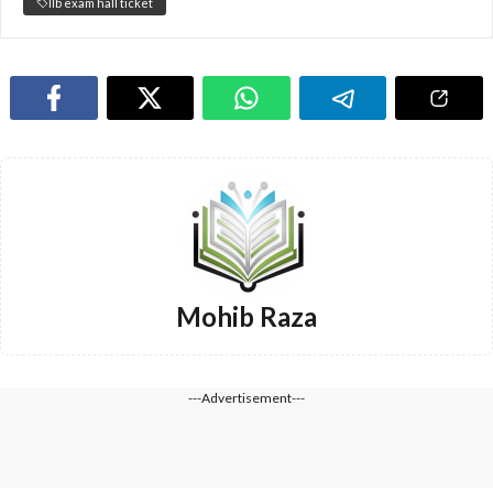
llb exam hall ticket
Mohib Raza
---Advertisement---