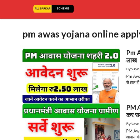
Skip
to
content
pm awas yojana online appl
Pm Aw
लाख
By
Navn
Pm Awas
से हाल ही
PM Aw
कर सक
By
Navn
PM Awas 
आवास योजन