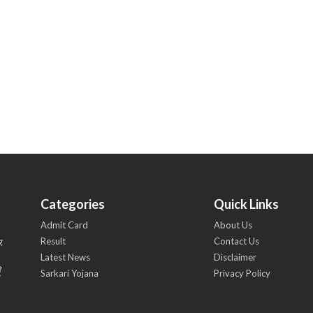
Categories
Quick Links
Admit Card
About Us
Result
Contact Us
र
Latest News
Disclaimer
ँ
Sarkari Yojana
Privacy Policy