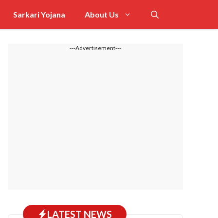
Sarkari Yojana
About Us
---Advertisement---
LATEST NEWS