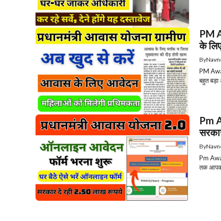
PM A
के ल
By
Navn
PM Awas
बहुत बड़ा
Pm A
सरकार
By
Navn
Pm Awas
तक आपका 