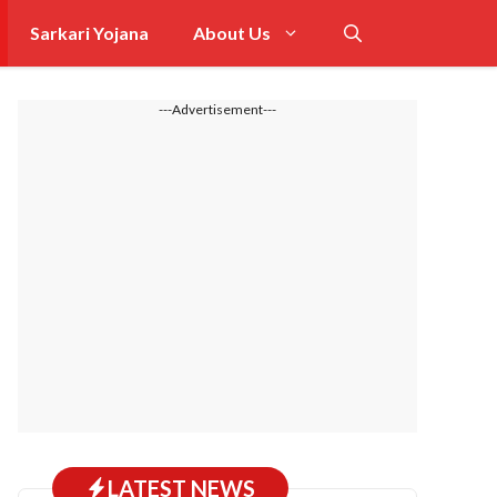
Sarkari Yojana
About Us
---Advertisement---
LATEST NEWS