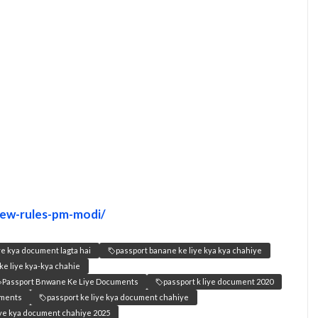
-new-rules-pm-modi/
ye kya document lagta hai
passport banane ke liye kya kya chahiye
ke liye kya-kya chahie
Passport Bnwane Ke Liye Documents
passport k liye document 2020
uments
passport ke liye kya document chahiye
iye kya document chahiye 2025