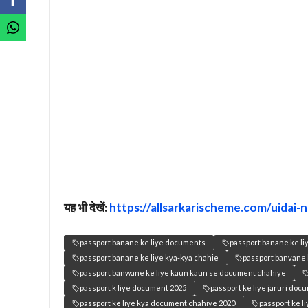
यह भी देखें:
https://allsarkarischeme.com/uidai
passport banane ke liye documents
passport banane ke li
passport banane ke liye kya-kya chahie
passport banvane 
passport banwane ke liye kaun kaun se document chahiye
passport k liye document 2025
passport ke liye jaruri doc
passport ke liye kya document chahiye 2020
passport ke l