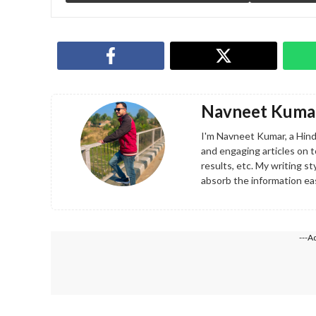
Navneet Kuma
I'm Navneet Kumar, a Hindi
and engaging articles on 
results, etc. My writing s
absorb the information eas
---A