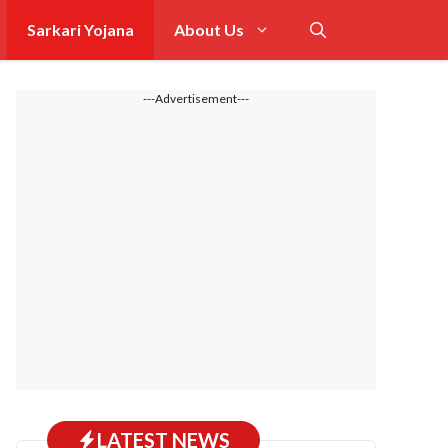
Sarkari Yojana
About Us
---Advertisement---
LATEST NEWS