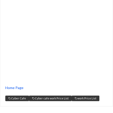
Home Page
Cyber Cafe
Cyber cafe work Price List
work Price List