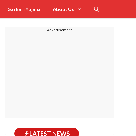
Sarkari Yojana
About Us
---Advertisement---
LATEST NEWS