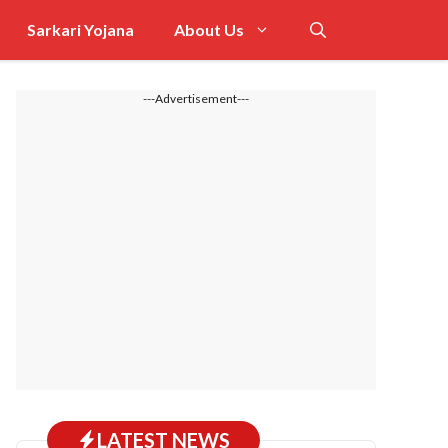
Sarkari Yojana
About Us
---Advertisement---
LATEST NEWS