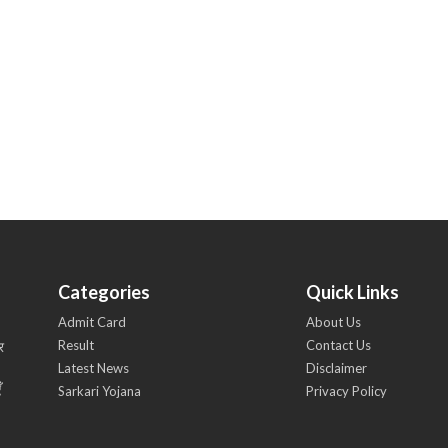
Categories
Quick Links
Admit Card
About Us
Result
Contact Us
र
Latest News
Disclaimer
ँ
Sarkari Yojana
Privacy Policy