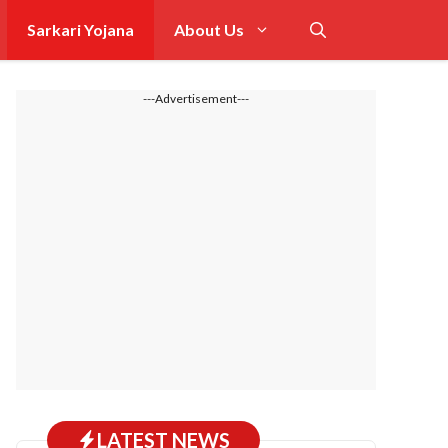
Sarkari Yojana
About Us
---Advertisement---
LATEST NEWS