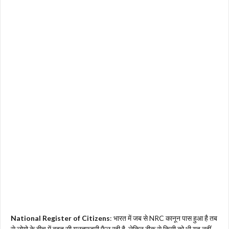
National Register of Citizens
: भारत में जब से NRC कानून पास हुआ है तब
से लोगो के बीच में बहुत सी गलतफहमी फ़ैल रही है, लेकिन ठीक से किसी को भी यह नहीं