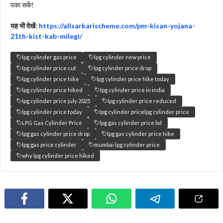
पका सकें!
यह भी देखें:
https://allsarkarischeme.com/pm-kisan-yojana-
21th-kist-kab-milegi/
lpg cylinder gas price
lpg cylinder new price
lpg cylinder price cut
lpg cylinder price drop
lpg cylinder price hike
lpg cylinder price hike today
lpg cylinder price hiked
lpg cylinder price in india
lpg cylinder price july 2025
lpg cylinder price reduced
lpg cylinder price today
lpg cylinder pricelpg cylinder price
LPG Gas Cylinder Price
lpg gas cylinder price bd
lpg gas cylinder price drop
lpg gas cylinder price hike
lpg gas price cylinder
mumbai lpg cylinder price
why lpg cylinder price hiked