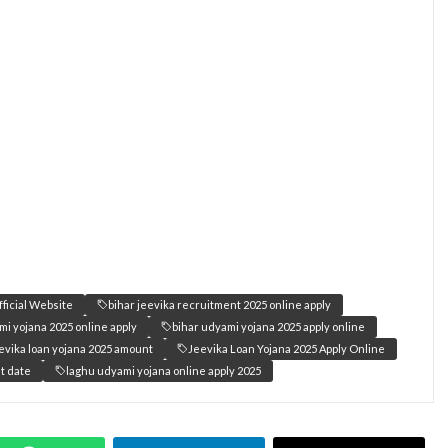
fficial Website
bihar jeevika recruitment 2025 online apply
mi yojana 2025 online apply
bihar udyami yojana 2025 apply online
evika loan yojana 2025 amount
Jeevika Loan Yojana 2025 Apply Online
st date
laghu udyami yojana online apply 2025