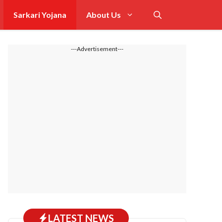
Sarkari Yojana
About Us
---Advertisement---
LATEST NEWS