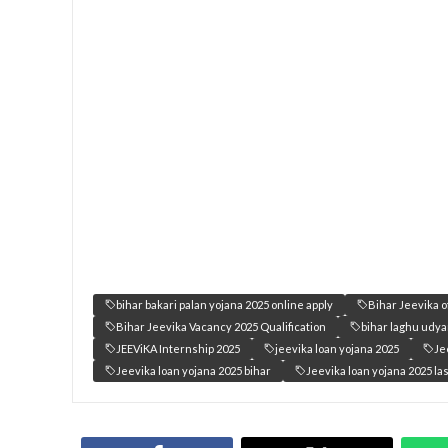
bihar bakari palan yojana 2025 online apply
Bihar Jeevika o
Bihar Jeevika Vacancy 2025 Qualification
bihar laghu udya
JEEViKA Internship 2025
jeevika loan yojana 2025
Je
Jeevika loan yojana 2025 bihar
Jeevika loan yojana 2025 la