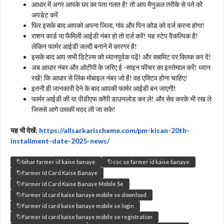
आधार में अगर आपके घर का पता गलत है! तो आप मैनुअल तरीके से पते को
अपडेट करें
फिर इसके बाद आपको अपना जिला, गांव और पिन कोड को दर्ज करना होगा!
राशन कार्ड या फैमिली आईडी नंबर हो तो दर्ज करें! यह स्टेप वैकल्पिक है!
लेकिन फार्मर आईडी जल्दी बनाने में कारगर है!
इसके बाद आप सभी डिटेल्स को ध्यानपूर्वक पढ़ें! और सबमिट पर क्लिक कर दें!
अब आधार नंबर और ओटीपी के जरिए ई -साइन फीचर का इस्तेमाल करें! ध्यान
रखें! कि आधार से लिंक मोबाइल नंबर जो है! वह एक्टिव होना चाहिए!
इतनी ही जानकारी देने के बाद आपकी फार्मर आईडी बन जाएगी!
फार्मर आईडी की या पीडीएफ कॉपी डाउनलोड कर ले! और सेव करके भी रख ले
जिससे आगे उसकी मदद ली जा सके!
यह भी देखें:
https://allsarkarischeme.com/pm-kisan-20th-
installment-date-2025-news/
bihar farmer id kaise banaye
csc se farmer id kaise banaye
Farmer Id Card Kaise Banaye
Farmer Id Card Kaise Banaye Mobile Se
Farmer id card kaise banaye mobile se download
Farmer id card kaise banaye mobile se login
Farmer id card kaise banaye mobile se registration