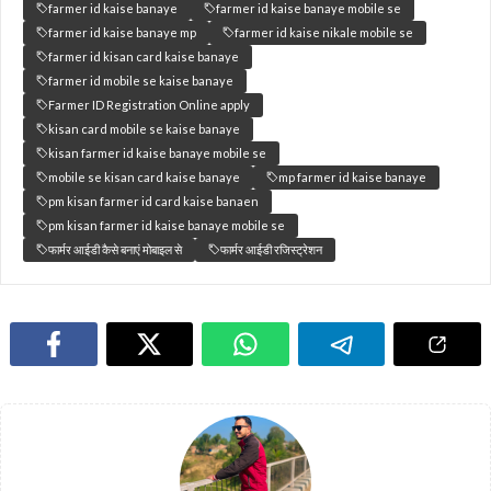
farmer id kaise banaye
farmer id kaise banaye mobile se
farmer id kaise banaye mp
farmer id kaise nikale mobile se
farmer id kisan card kaise banaye
farmer id mobile se kaise banaye
Farmer ID Registration Online apply
kisan card mobile se kaise banaye
kisan farmer id kaise banaye mobile se
mobile se kisan card kaise banaye
mp farmer id kaise banaye
pm kisan farmer id card kaise banaen
pm kisan farmer id kaise banaye mobile se
फार्मर आईडी कैसे बनाएं मोबाइल से
फार्मर आईडी रजिस्ट्रेशन