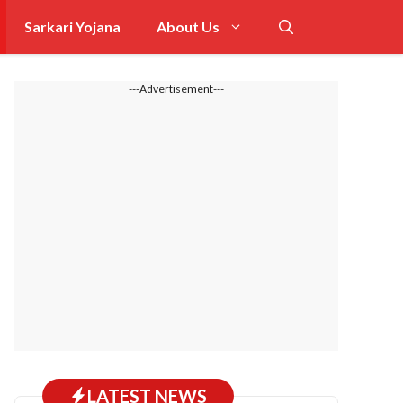
Sarkari Yojana
About Us
---Advertisement---
LATEST NEWS