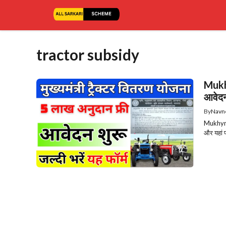
Skip
to
content
tractor subsidy
Mukh
आवेदन
By
Navn
Mukhyman
और यहां प