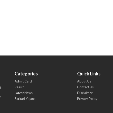
Categories
Quick Links
Admit Card
About Us
Result
Contact Us
र
Latest News
Disclaimer
ँ
Sarkari Yojana
Privacy Policy