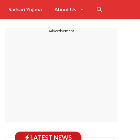
Sarkari Yojana
About Us
---Advertisement---
LATEST NEWS