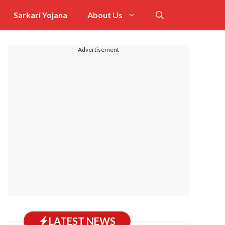
Sarkari Yojana
About Us
---Advertisement---
LATEST NEWS