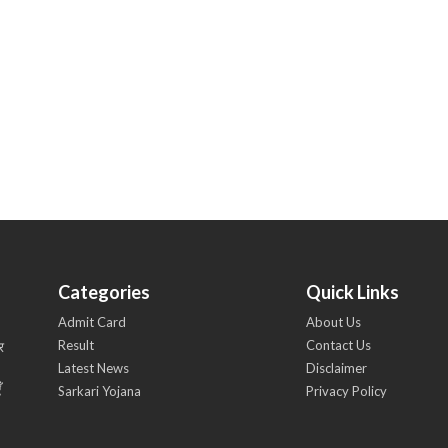
Categories
Quick Links
Admit Card
About Us
Result
Contact Us
र
Latest News
Disclaimer
ँ
Sarkari Yojana
Privacy Policy