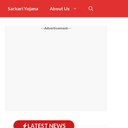
Sarkari Yojana
About Us
---Advertisement---
LATEST NEWS