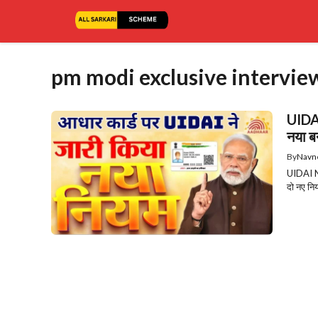
Skip
to
content
pm modi exclusive intervie
UIDA
नया ब
By
Navn
UIDAI Ne
दो नए निय