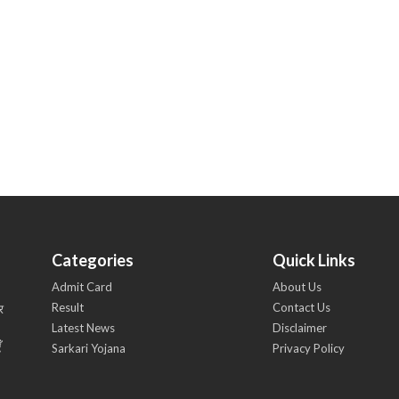
Categories
Quick Links
Admit Card
About Us
Result
Contact Us
र
Latest News
Disclaimer
ँ
Sarkari Yojana
Privacy Policy