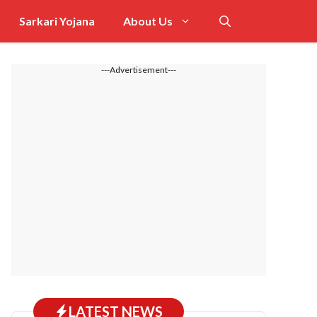
Sarkari Yojana
About Us
---Advertisement---
LATEST NEWS