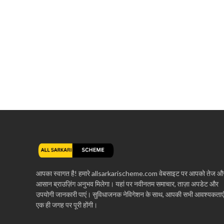
आपका स्वागत है! हमारे allsarkarischeme.com वेबसाइट पर आपको तेज औ
आसान ब्राउज़िंग अनुभव मिलेगा। यहां पर नवीनतम समाचार, ताज़ा अपडेट और
उपयोगी जानकारी पाएं। सुविधाजनक नेविगेशन के साथ, आपकी सभी आवश्यकताए
एक ही जगह पर पूरी होंगी।