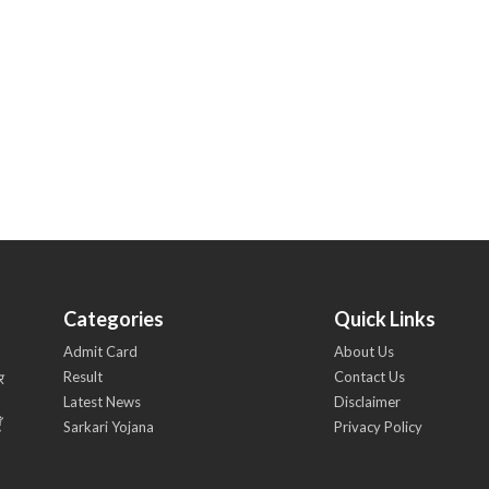
Categories
Quick Links
Admit Card
About Us
Result
Contact Us
र
Latest News
Disclaimer
ँ
Sarkari Yojana
Privacy Policy