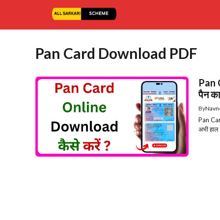
Skip
to
content
Pan Card Download PDF
Pan C
पैन का
By
Navn
Pan Card
अभी हाल ह