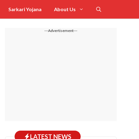
Sarkari Yojana
About Us
---Advertisement---
LATEST NEWS