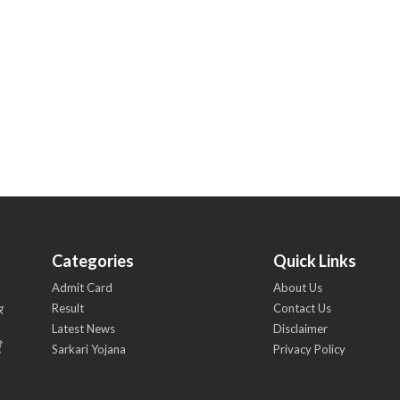
Categories
Quick Links
Admit Card
About Us
Result
Contact Us
र
Latest News
Disclaimer
ँ
Sarkari Yojana
Privacy Policy