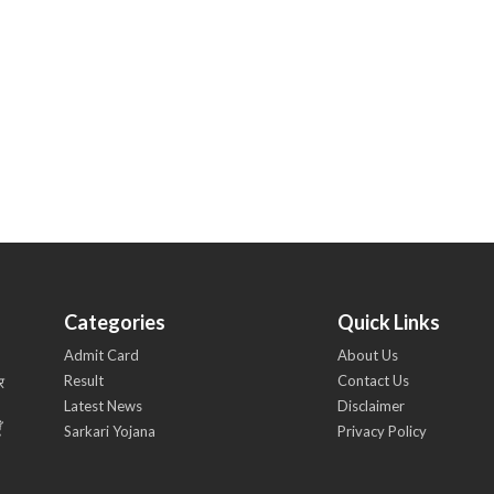
Categories
Quick Links
Admit Card
About Us
Result
Contact Us
र
Latest News
Disclaimer
ँ
Sarkari Yojana
Privacy Policy