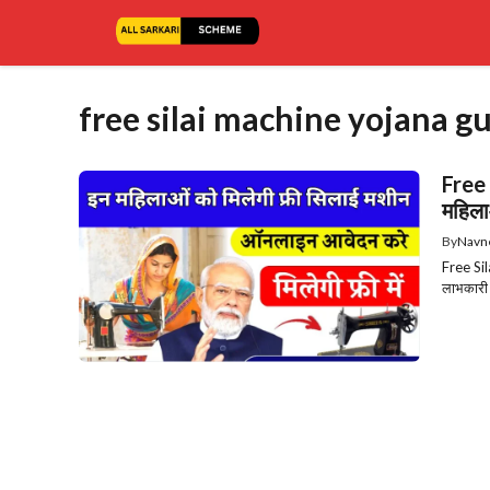
Skip
to
content
free silai machine yojana g
Free
महिला
By
Navn
Free Sil
लाभकारी य