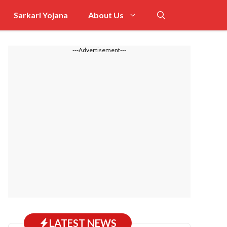
Sarkari Yojana
About Us
---Advertisement---
LATEST NEWS