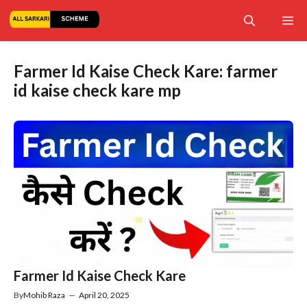
Skip
Me
to
content
Farmer Id Kaise Check Kare: farmer
id kaise check kare mp
Farmer Id Kaise Check Kare
By
Mohib Raza
—
April 20, 2025