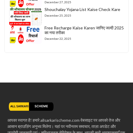
December 27, 2025
Shouchalay Yojana List Kaise Check Kare
December 25, 2025
Free Recharge Kaise Karen जानिए जल्दी 2025
का नया तरीका
December 22, 2025
आपका स्वागत है! हमारे allsarkarischeme.com वेबसाइट पर आपको तेज और
आसान ब्राउज़िंग अनुभव मिलेगा। यहां पर नवीनतम समाचार, ताज़ा अपडेट और
उपयोगी जानकारी पाएं। सुविधाजनक नेविगेशन के साथ, आपकी सभी आवश्यकताएँ एक