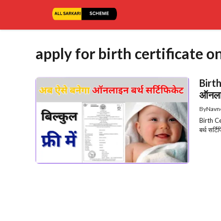
Skip
to
content
apply for birth certificate o
Birth
ऑनलाइ
By
Navn
Birth Ce
बर्थ सर्ट