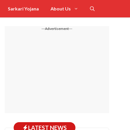
Sarkari Yojana
About Us
---Advertisement---
LATEST NEWS