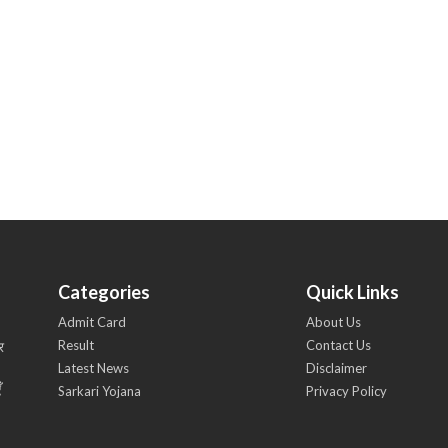
Categories
Quick Links
Admit Card
About Us
Result
Contact Us
र
Latest News
Disclaimer
ँ
Sarkari Yojana
Privacy Policy