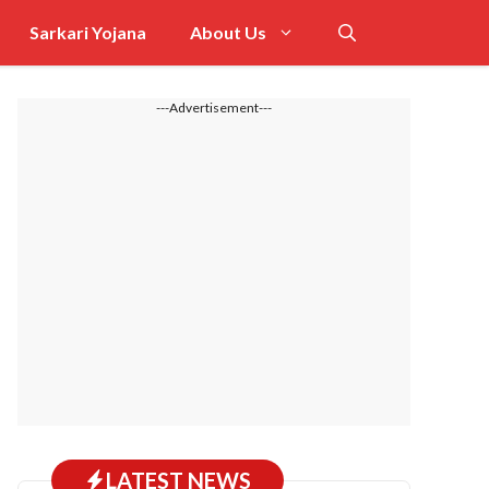
Sarkari Yojana
About Us
---Advertisement---
LATEST NEWS