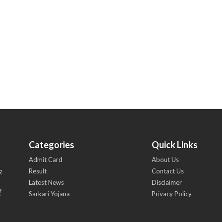
Categories
Quick Links
Admit Card
About Us
Result
Contact Us
र
Latest News
Disclaimer
ँ
Sarkari Yojana
Privacy Policy