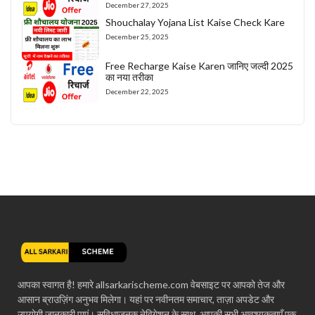
December 27, 2025
Shouchalay Yojana List Kaise Check Kare
December 25, 2025
Free Recharge Kaise Karen जानिए जल्दी 2025
का नया तरीका
December 22, 2025
आपका स्वागत है! हमारे allsarkarischeme.com वेबसाइट पर आपको तेज और
आसान ब्राउज़िंग अनुभव मिलेगा। यहां पर नवीनतम समाचार, ताज़ा अपडेट और
उपयोगी जानकारी पाएं। सुविधाजनक नेविगेशन के साथ, आपकी सभी आवश्यकताएँ एक