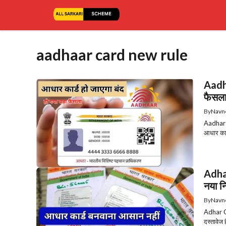
Skip
to
content
aadhaar card new rule
Aadha
फैसल
By
Navn
Aadhar C
आधार कार
Adha
नया न
By
Navn
Adhar Ca
दस्तावेज 