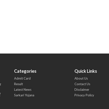
Categories
Quick Links
Admit Card
About Us
Result
Contact Us
र
Latest News
Disclaimer
ँ
Sarkari Yojana
Privacy Policy