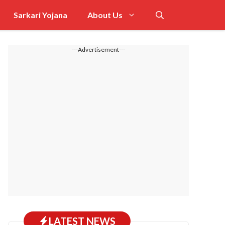
Sarkari Yojana
About Us
---Advertisement---
LATEST NEWS